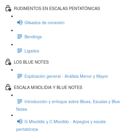
RUDIMENTOS EN ESCALAS PENTATÓNICAS
Glisados de conexión
Bendings
Ligados
LOS BLUE NOTES
Explicación general - Análisis Menor y Mayor
ESCALA MIXOLIDIA Y BLUE NOTES
Introducción y enfoque sobre Blues, Escalas y Blue
Notes
G Mixolidio y C Mixolido - Arpegios y escala
pentatónica