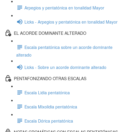
Arpegios y pentatónica en tonalidad Mayor
Licks - Arpegios y pentatónica en tonalidad Mayor
EL ACORDE DOMINANTE ALTERADO
Escala pentatónica sobre un acorde dominante
alterado
Licks - Sobre un acorde dominante alterado
PENTAFONIZANDO OTRAS ESCALAS
Escala Lidia pentatónica
Escala Mixolidia pentatónica
Escala Dórica pentatónica
NOTAS CROMÁTICAS CON ESCALAS PENTATÓNICAS